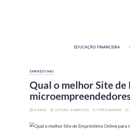
S
k
i
p
No Blog da Pontte você encontra dic
t
o
c
EDUCAÇÃO FINANCEIRA
o
n
t
EMPRÉSTIMO
e
Qual o melhor Site de
n
t
microempreendedore
5 ANOS
LEITURA:
8 MINUTOS
POR
EVANDRO