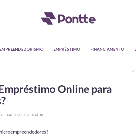
Blog da Pontte
as sobre empréstimo, finanças, empreendedorismo e todas as in
EMPREENDEDORISMO
EMPRÉSTIMO
FINANCIAMENTO
 Empréstimo Online para
s?
DEIXAR UM COMENTÁRIO