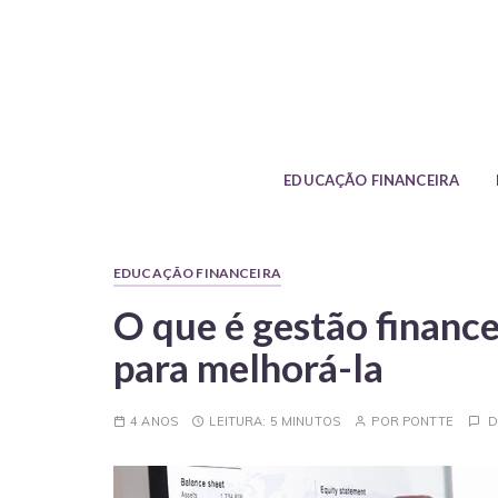
S
k
i
p
No Blog da Pontte você encontra dic
t
o
c
EDUCAÇÃO FINANCEIRA
o
n
t
EDUCAÇÃO FINANCEIRA
e
O que é gestão finance
n
t
para melhorá-la
4 ANOS
LEITURA:
5 MINUTOS
POR
PONTTE
D